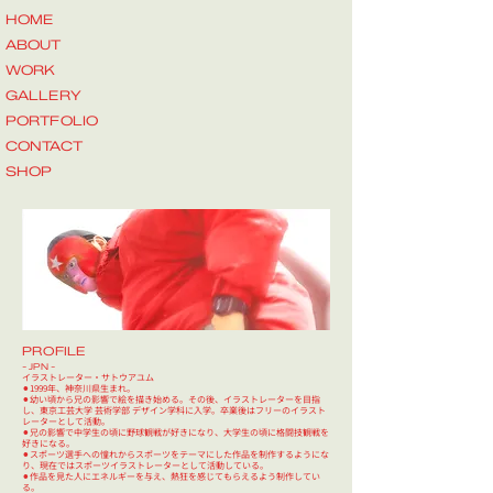
HOME
ABOUT
WORK
GALLERY
PORTFOLIO
CONTACT
SHOP
PROFILE
- JPN -
​イラストレーター・サトウアユム
​⚫︎1999年、神奈川県生まれ。​
⚫︎幼い頃から兄の影響で絵を描き始める。その後、イラストレーターを目指
し、東京工芸大学 芸術学部 デザイン学科に入学。卒業後はフリーのイラスト
レーターとして活動。​
⚫︎兄の影響で中学生の頃に野球観戦が好きになり、大学生の頃に格闘技観戦を
好きになる。​​
⚫︎スポーツ選手への憧れからスポーツをテーマにした作品を制作するようにな
り、現在ではスポーツイラストレーターとして活動している。​​
⚫︎作品を見た人にエネルギーを与え、熱狂を感じてもらえるよう制作してい
る。​​​​