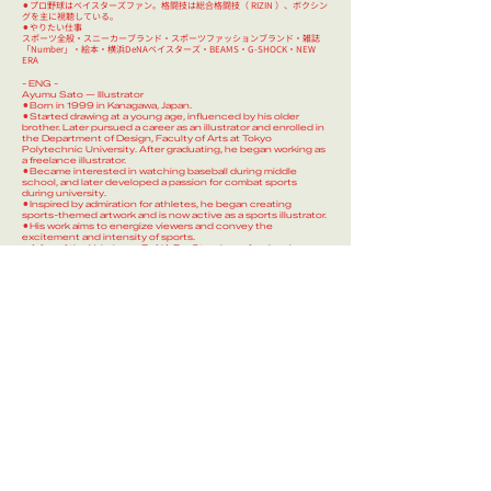
⚫︎プロ野球はベイスターズファン。格闘技は総合格闘技（ RIZIN ）、ボクシン
グを主に視聴している。​​​
⚫︎やりたい仕事​
スポーツ全般・スニーカーブランド・スポーツファッションブランド・雑誌
「Number」・絵本・横浜DeNAベイスターズ・BEAMS・G-SHOCK・NEW
ERA
- ENG -
Ayumu Sato — Illustrator
⚫︎
Born in 1999 in Kanagawa, Japan.
⚫︎
Started drawing at a young age, influenced by his older
brother. Later pursued a career as an illustrator and enrolled in
the Department of Design, Faculty of Arts at Tokyo
Polytechnic University. After graduating, he began working as
a freelance illustrator.
⚫︎
Became interested in watching baseball during middle
school, and later developed a passion for combat sports
during university.
⚫︎
Inspired by admiration for athletes, he began creating
sports-themed artwork and is now active as a sports illustrator.
⚫︎
His work aims to energize viewers and convey the
excitement and intensity of sports.
⚫︎
A fan of the Yokohama DeNA BayStars in professional
baseball. In combat sports, he mainly follows MMA (RIZIN) and
boxing.
⚫︎
Interested in working with: Sports / Sneaker Brands /
Sportswear Brands / Sports Graphic Number / Picture Books
/ Yokohama DeNA BayStars / BEAMS / G-SHOCK / New Era
SOLO EXHIBITION
2023『 I LOVE HUMAN 』at SPACE YUI Japan
2024『 THE GO GO A GO GO 』at Shinjuku
Gankagarou Japan
2025『 HEARTRATE 』at HB Gallery Japan
2026『 SPORTSMAN 』at HB Gallery Japan
CONTACT
ayu6.illustration@gmail.com